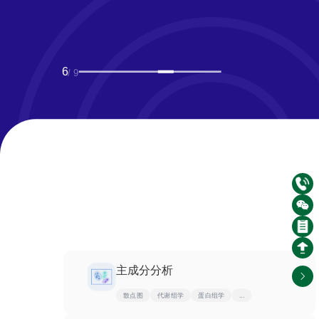
6
/ 9
主成分分析
散点图
代谢组学
蛋白组学
...